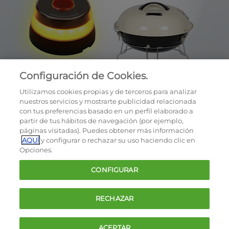
Configuración de Cookies.
Utilizamos cookies propias y de terceros para analizar
nuestros servicios y mostrarte publicidad relacionada
con tus preferencias basado en un perfil elaborado a
partir de tus hábitos de navegación (por ejemplo,
páginas visitadas). Puedes obtener más información
AQUÍ
y configurar o rechazar su uso haciendo clic en
OCU © 2026
Opciones.
Cookies
CONFIGURAR
Política de privacidad
Términos y condiciones de la oferta
RECHAZAR
Contacto
FAQ
ACEPTAR