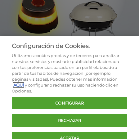
Configuración de Cookies.
Utilizamos cookies propias y de terceros para analizar
nuestros servicios y mostrarte publicidad relacionada
con tus preferencias basado en un perfil elaborado a
partir de tus hábitos de navegación (por ejemplo,
páginas visitadas). Puedes obtener más información
AQUÍ
y configurar o rechazar su uso haciendo clic en
OCU © 2026
Opciones.
Cookies
CONFIGURAR
Política de privacidad
Términos y condiciones de la oferta
RECHAZAR
Contacto
FAQ
ACEPTAR