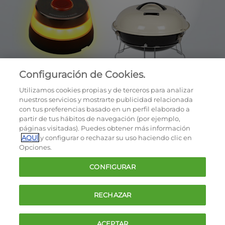
Configuración de Cookies.
Utilizamos cookies propias y de terceros para analizar
nuestros servicios y mostrarte publicidad relacionada
con tus preferencias basado en un perfil elaborado a
partir de tus hábitos de navegación (por ejemplo,
páginas visitadas). Puedes obtener más información
AQUÍ
y configurar o rechazar su uso haciendo clic en
OCU © 2026
Opciones.
Cookies
CONFIGURAR
Política de privacidad
Términos y condiciones de la oferta
RECHAZAR
Contacto
FAQ
ACEPTAR