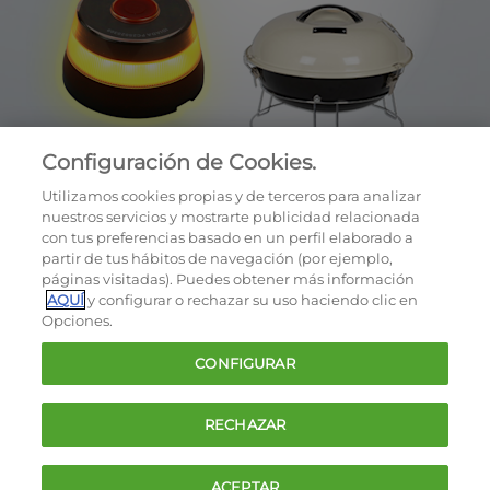
Configuración de Cookies.
Utilizamos cookies propias y de terceros para analizar
nuestros servicios y mostrarte publicidad relacionada
con tus preferencias basado en un perfil elaborado a
partir de tus hábitos de navegación (por ejemplo,
páginas visitadas). Puedes obtener más información
AQUÍ
y configurar o rechazar su uso haciendo clic en
OCU © 2026
Opciones.
Cookies
CONFIGURAR
Política de privacidad
Términos y condiciones de la oferta
RECHAZAR
Contacto
FAQ
ACEPTAR