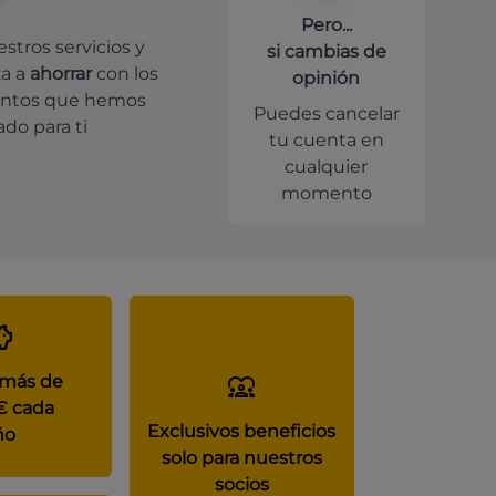
Pero...
stros servicios y
si cambias de
a a
ahorrar
con los
opinión
ntos que hemos
Puedes cancelar
do para ti
tu cuenta en
cualquier
momento
 más de
€ cada
Exclusivos beneficios
ño
solo para nuestros
socios