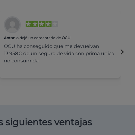
Antonio
dejó un comentario de
OCU
Na
OCU ha conseguido que me devuelvan
H
13.958€ de un seguro de vida con prima única
c
no consumida
s siguientes ventajas