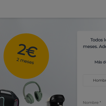
Todos l
2€
meses. Ade
2 meses
Más d
Homb
Nombre
*