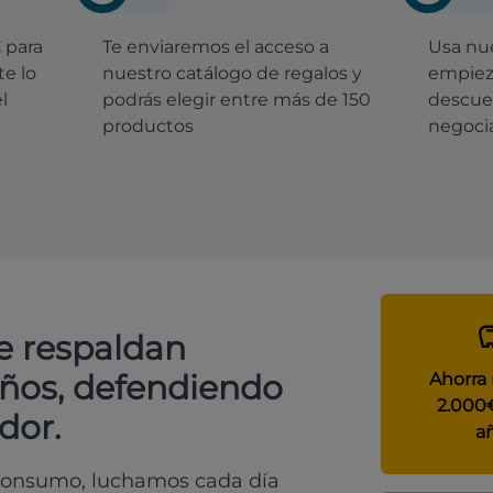
€
para
Te enviaremos el acceso a
Usa nue
e lo
nuestro catálogo de regalos y
empiez
l
podrás elegir entre más de 150
descue
productos
negocia
e respaldan
años, defendiendo
Ahorra
2.000
dor.
a
 consumo, luchamos cada día