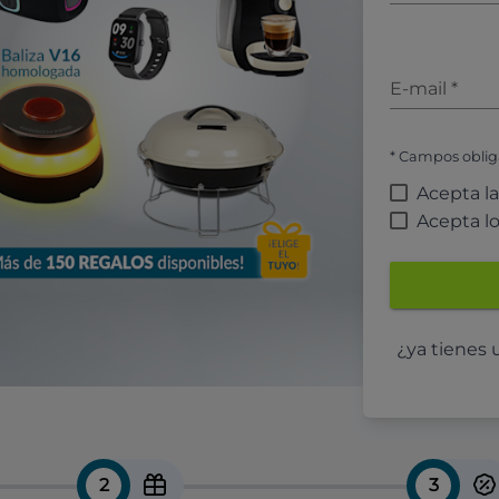
E-mail
*
* Campos oblig
Acepta l
Acepta l
¿ya tienes
2
3