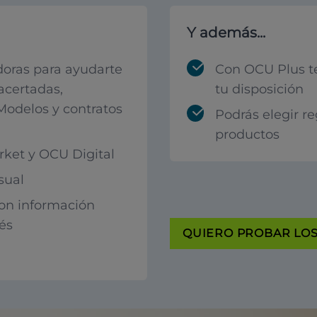
Y además...
oras para ayudarte
Con OCU Plus t
acertadas,
tu disposición
 Modelos y contratos
Podrás elegir r
productos
ket y OCU Digital
sual
con información
rés
QUIERO PROBAR LOS 