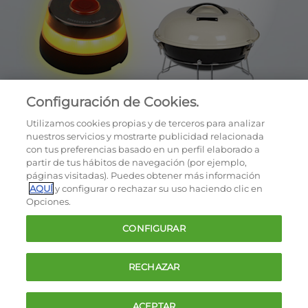
Configuración de Cookies.
Utilizamos cookies propias y de terceros para analizar
nuestros servicios y mostrarte publicidad relacionada
con tus preferencias basado en un perfil elaborado a
partir de tus hábitos de navegación (por ejemplo,
páginas visitadas). Puedes obtener más información
AQUÍ
y configurar o rechazar su uso haciendo clic en
OCU © 2026
Opciones.
Cookies
CONFIGURAR
Política de privacidad
Términos y condiciones de la oferta
RECHAZAR
Contacto
FAQ
ACEPTAR