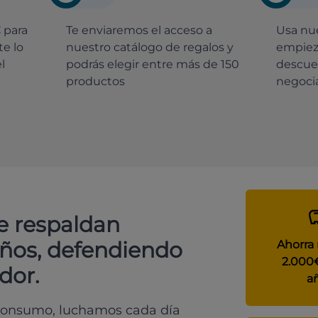
€
para
Te enviaremos el acceso a
Usa nue
e lo
nuestro catálogo de regalos y
empiez
l
podrás elegir entre más de 150
descue
productos
negocia
e respaldan
años, defendiendo
Ahorra
2.000
dor.
a
 consumo, luchamos cada día