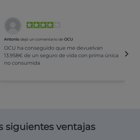
Antonio
dejó un comentario de
OCU
Na
OCU ha conseguido que me devuelvan
H
13.958€ de un seguro de vida con prima única
c
no consumida
s siguientes ventajas