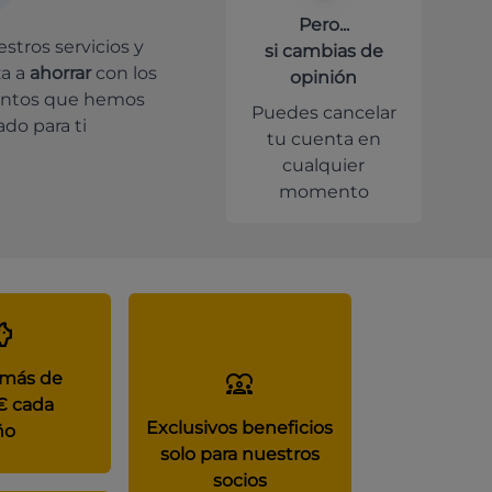
Pero...
stros servicios y
si cambias de
a a
ahorrar
con los
opinión
ntos que hemos
Puedes cancelar
do para ti
tu cuenta en
cualquier
momento
 más de
€ cada
Exclusivos beneficios
ño
solo para nuestros
socios