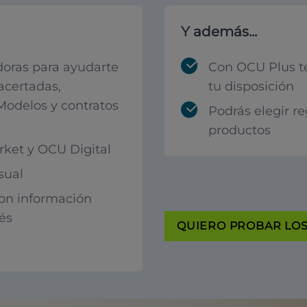
Y además...
oras para ayudarte
Con OCU Plus t
acertadas,
tu disposición
 Modelos y contratos
Podrás elegir r
productos
ket y OCU Digital
sual
con información
rés
QUIERO PROBAR LOS 