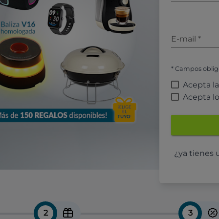
E-mail
*
* Campos oblig
Acepta l
Acepta l
¿ya tienes
2
3