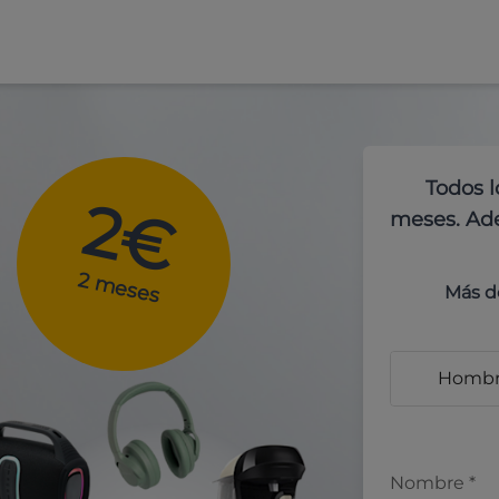
Todos l
2€
meses. Ade
2 meses
Más d
Homb
Nombre
*