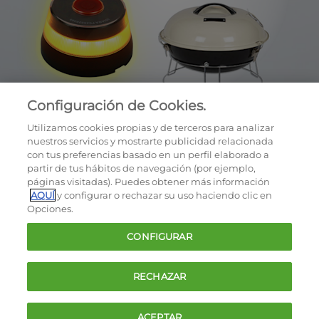
Configuración de Cookies.
Utilizamos cookies propias y de terceros para analizar
nuestros servicios y mostrarte publicidad relacionada
con tus preferencias basado en un perfil elaborado a
partir de tus hábitos de navegación (por ejemplo,
páginas visitadas). Puedes obtener más información
AQUÍ
y configurar o rechazar su uso haciendo clic en
OCU © 2026
Opciones.
Cookies
CONFIGURAR
Política de privacidad
Términos y condiciones de la oferta
RECHAZAR
Contacto
FAQ
ACEPTAR