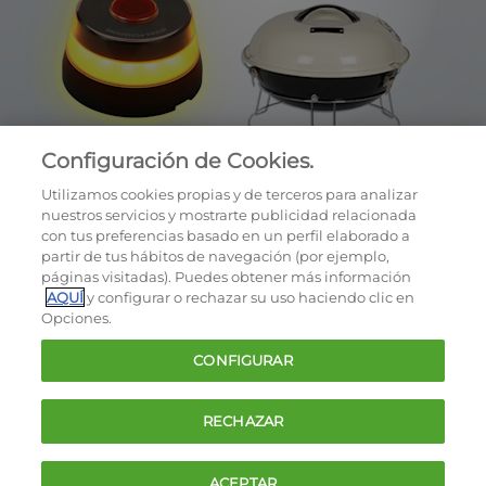
Configuración de Cookies.
Utilizamos cookies propias y de terceros para analizar
nuestros servicios y mostrarte publicidad relacionada
con tus preferencias basado en un perfil elaborado a
partir de tus hábitos de navegación (por ejemplo,
páginas visitadas). Puedes obtener más información
AQUÍ
y configurar o rechazar su uso haciendo clic en
OCU © 2026
Opciones.
Cookies
CONFIGURAR
Política de privacidad
Términos y condiciones de la oferta
RECHAZAR
Contacto
FAQ
ACEPTAR