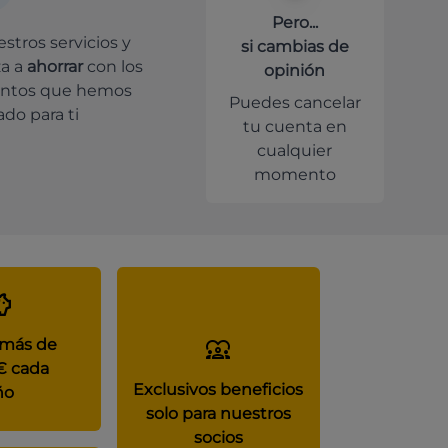
Pero...
stros servicios y
si cambias de
a a
ahorrar
con los
opinión
ntos que hemos
Puedes cancelar
do para ti
tu cuenta en
cualquier
momento
 más de
€ cada
Exclusivos beneficios
ño
solo para nuestros
socios