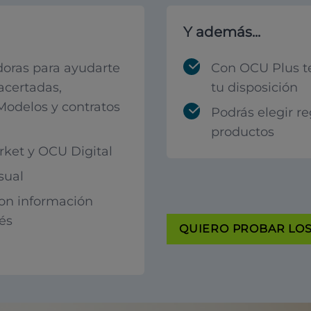
Y además...
oras para ayudarte
Con OCU Plus t
acertadas,
tu disposición
 Modelos y contratos
Podrás elegir r
productos
ket y OCU Digital
sual
con información
rés
QUIERO PROBAR LOS 