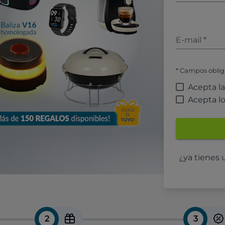
E-mail
*
* Campos oblig
Acepta l
Acepta l
¿ya tienes
2
3