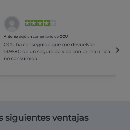
Antonio
dejó un comentario de
OCU
Na
OCU ha conseguido que me devuelvan
H
13.958€ de un seguro de vida con prima única
c
no consumida
s siguientes ventajas