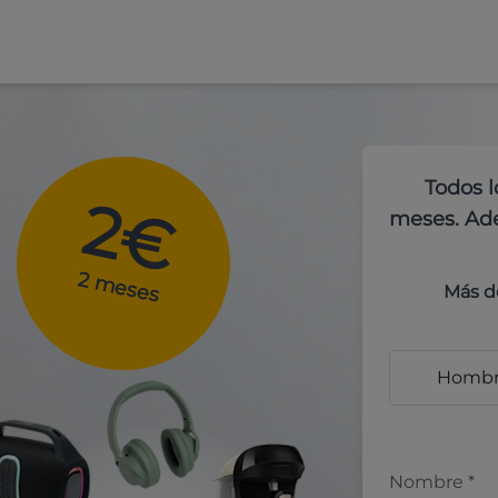
Todos l
2€
meses. Ade
2 meses
Más d
Homb
Nombre
*