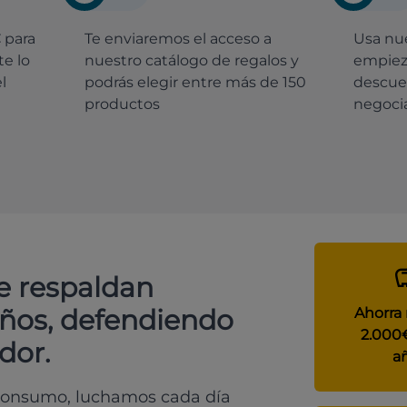
€
para
Te enviaremos el acceso a
Usa nue
e lo
nuestro catálogo de regalos y
empiez
l
podrás elegir entre más de 150
descue
productos
negocia
e respaldan
años, defendiendo
Ahorra
2.000
dor.
a
 consumo, luchamos cada día