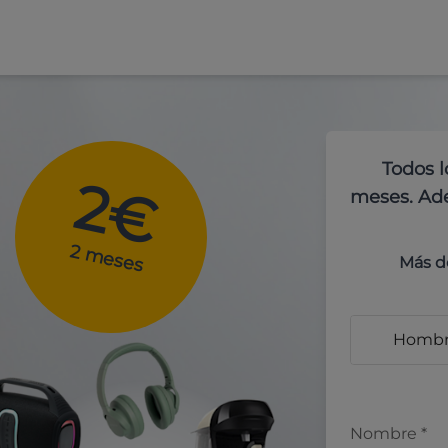
Todos l
2€
meses. Ade
2 meses
Más d
Homb
Nombre
*