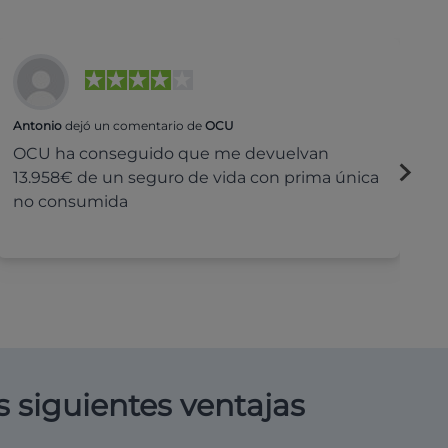
Antonio
dejó un comentario de
OCU
Na
OCU ha conseguido que me devuelvan
H
13.958€ de un seguro de vida con prima única
c
no consumida
s siguientes ventajas