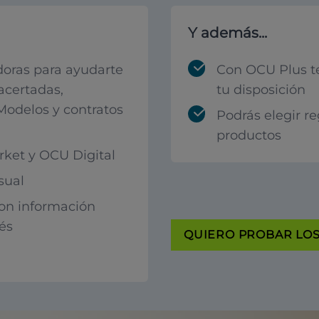
Y además...
oras para ayudarte
Con OCU Plus t
acertadas,
tu disposición
 Modelos y contratos
Podrás elegir r
productos
ket y OCU Digital
sual
con información
rés
QUIERO PROBAR LOS 