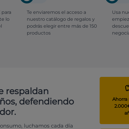
€
para
Te enviaremos el acceso a
Usa nue
e lo
nuestro catálogo de regalos y
empiez
l
podrás elegir entre más de 150
descue
productos
negocia
e respaldan
años, defendiendo
Ahorra
2.000
dor.
a
 consumo, luchamos cada día