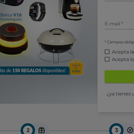
E-mail
*
* Campos oblig
Acepta l
Acepta l
¿ya tienes
2
3