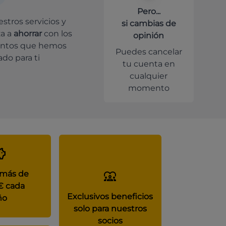
Pero...
stros servicios y
si cambias de
a a
ahorrar
con los
opinión
ntos que hemos
Puedes cancelar
do para ti
tu cuenta en
cualquier
momento
 más de
€ cada
Exclusivos beneficios
ño
solo para nuestros
socios