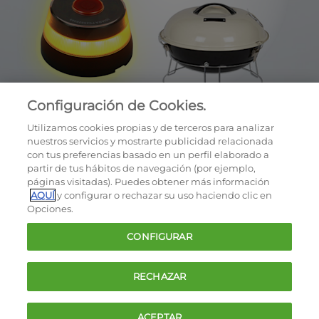
Configuración de Cookies.
Utilizamos cookies propias y de terceros para analizar
nuestros servicios y mostrarte publicidad relacionada
con tus preferencias basado en un perfil elaborado a
partir de tus hábitos de navegación (por ejemplo,
páginas visitadas). Puedes obtener más información
AQUÍ
y configurar o rechazar su uso haciendo clic en
OCU © 2026
Opciones.
Cookies
CONFIGURAR
Política de privacidad
Términos y condiciones de la oferta
RECHAZAR
Contacto
FAQ
ACEPTAR