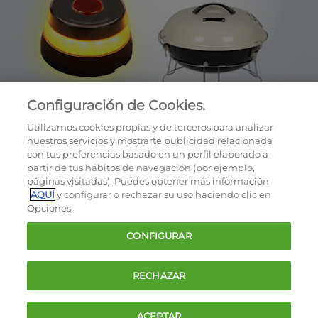
Configuración de Cookies.
Utilizamos cookies propias y de terceros para analizar
nuestros servicios y mostrarte publicidad relacionada
con tus preferencias basado en un perfil elaborado a
partir de tus hábitos de navegación (por ejemplo,
páginas visitadas). Puedes obtener más información
AQUÍ
y configurar o rechazar su uso haciendo clic en
OCU © 2026
Opciones.
Cookies
CONFIGURAR
Política de privacidad
Términos y condiciones de la oferta
RECHAZAR
Contacto
FAQ
ACEPTAR