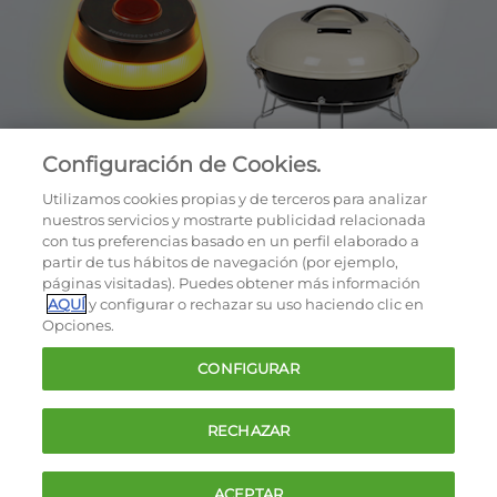
Configuración de Cookies.
Utilizamos cookies propias y de terceros para analizar
nuestros servicios y mostrarte publicidad relacionada
con tus preferencias basado en un perfil elaborado a
partir de tus hábitos de navegación (por ejemplo,
páginas visitadas). Puedes obtener más información
AQUÍ
y configurar o rechazar su uso haciendo clic en
OCU © 2026
Opciones.
Cookies
CONFIGURAR
Política de privacidad
Términos y condiciones de la oferta
RECHAZAR
Contacto
FAQ
ACEPTAR