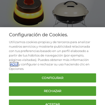
Configuración de Cookies.
Utilizamos cookies propias y de terceros para analizar
nuestros servicios y mostrarte publicidad relacionada
con tus preferencias basado en un perfil elaborado a
partir de tus hábitos de navegación (por ejemplo,
páginas visitadas). Puedes obtener más información
AQUÍ
y configurar o rechazar su uso haciendo clic en
OCU © 2026
Opciones.
Cookies
CONFIGURAR
Política de privacidad
Términos y condiciones de la oferta
RECHAZAR
Contacto
FAQ
ACEPTAR