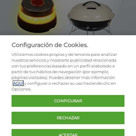
Configuración de Cookies.
Utilizamos cookies propias y de terceros para analizar
nuestros servicios y mostrarte publicidad relacionada
con tus preferencias basado en un perfil elaborado a
partir de tus hábitos de navegación (por ejemplo,
páginas visitadas). Puedes obtener más información
AQUÍ
y configurar o rechazar su uso haciendo clic en
OCU © 2026
Opciones.
Cookies
CONFIGURAR
Política de privacidad
Términos y condiciones de la oferta
RECHAZAR
Contacto
FAQ
ACEPTAR