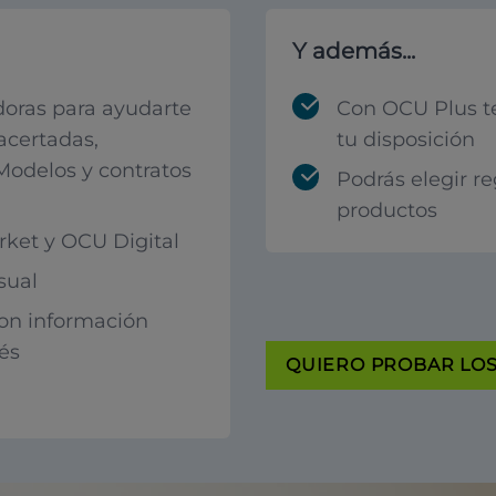
Y además...
oras para ayudarte
Con OCU Plus t
acertadas,
tu disposición
 Modelos y contratos
Podrás elegir r
productos
ket y OCU Digital
sual
con información
rés
QUIERO PROBAR LOS 