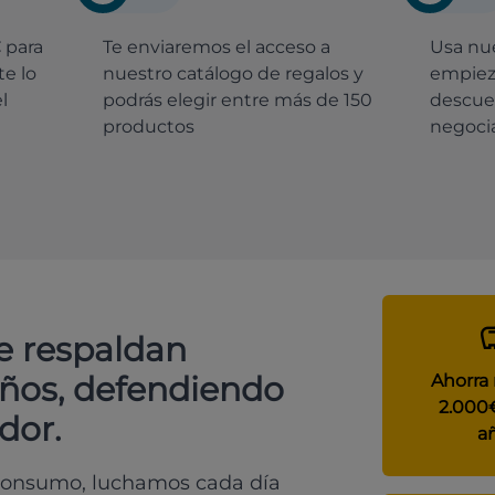
€
para
Te enviaremos el acceso a
Usa nue
e lo
nuestro catálogo de regalos y
empiez
l
podrás elegir entre más de 150
descue
productos
negocia
e respaldan
años, defendiendo
Ahorra
2.000
dor.
a
 consumo, luchamos cada día