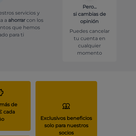
Pero...
stros servicios y
si cambias de
a a
ahorrar
con los
opinión
ntos que hemos
Puedes cancelar
do para ti
tu cuenta en
cualquier
momento
 más de
€ cada
Exclusivos beneficios
ño
solo para nuestros
socios