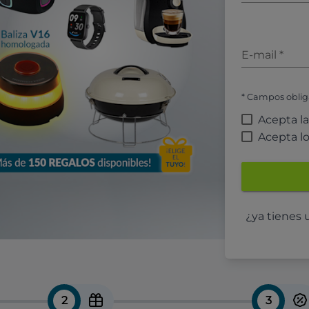
E-mail
*
* Campos oblig
Acepta l
Acepta l
¿ya tienes
2
3