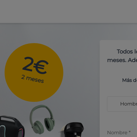
Todos l
2€
meses. Ade
2 meses
Más d
Homb
Nombre
*