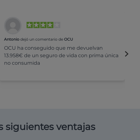
Antonio
dejó un comentario de
OCU
Na
OCU ha conseguido que me devuelvan
H
13.958€ de un seguro de vida con prima única
c
no consumida
s siguientes ventajas