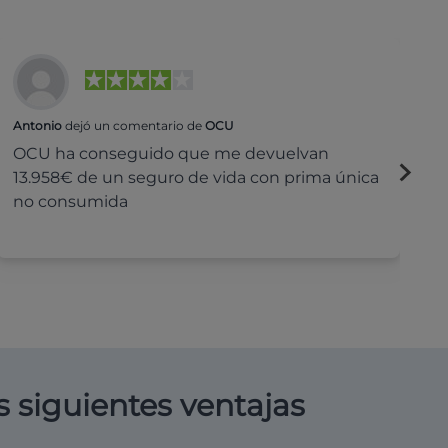
Antonio
dejó un comentario de
OCU
Na
OCU ha conseguido que me devuelvan
H
13.958€ de un seguro de vida con prima única
c
no consumida
s siguientes ventajas