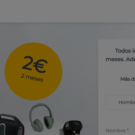
Todos l
2€
meses. Ade
2 meses
Más d
Homb
Nombre
*