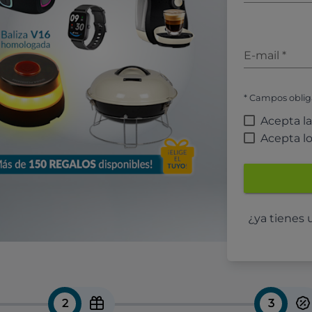
E-mail
*
* Campos oblig
Acepta l
Acepta l
¿ya tienes
2
3