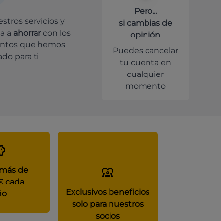
Pero...
stros servicios y
si cambias de
a a
ahorrar
con los
opinión
ntos que hemos
Puedes cancelar
do para ti
tu cuenta en
cualquier
momento
 más de
€ cada
Exclusivos beneficios
ño
solo para nuestros
socios