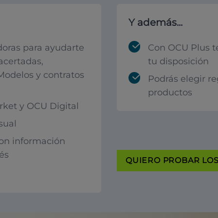
Y además...
oras para ayudarte
Con OCU Plus t
acertadas,
tu disposición
 Modelos y contratos
Podrás elegir r
productos
ket y OCU Digital
sual
con información
rés
QUIERO PROBAR LOS 