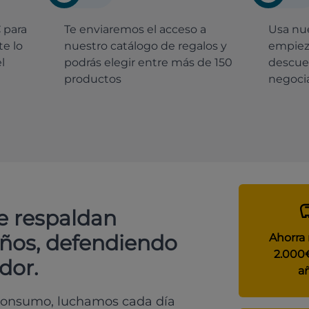
€
para
Te enviaremos el acceso a
Usa nue
e lo
nuestro catálogo de regalos y
empiez
l
podrás elegir entre más de 150
descue
productos
negocia
e respaldan
años, defendiendo
Ahorra
2.000
dor.
a
 consumo, luchamos cada día