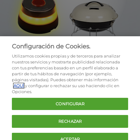
Configuración de Cookies.
Utilizamos cookies propias y de terceros para analizar
nuestros servicios y mostrarte publicidad relacionada
con tus preferencias basado en un perfil elaborado a
partir de tus hábitos de navegación (por ejemplo,
páginas visitadas). Puedes obtener más información
AQUÍ
y configurar o rechazar su uso haciendo clic en
OCU © 2026
Opciones.
Cookies
CONFIGURAR
Política de privacidad
Términos y condiciones de la oferta
RECHAZAR
Contacto
FAQ
ACEPTAR