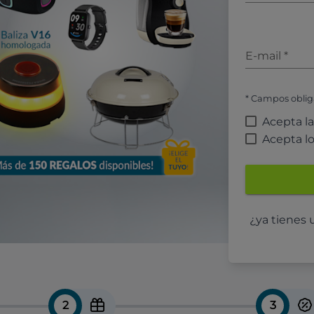
E-mail
*
* Campos oblig
Acepta l
Acepta l
¿ya tienes
2
3