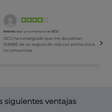
Antonio
dejó un comentario de
OCU
Na
OCU ha conseguido que me devuelvan
H
13.958€ de un seguro de vida con prima única
c
no consumida
s siguientes ventajas