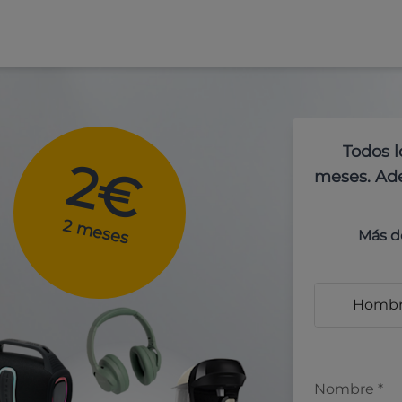
Todos l
2€
meses. Ade
2 meses
Más d
Homb
Nombre
*