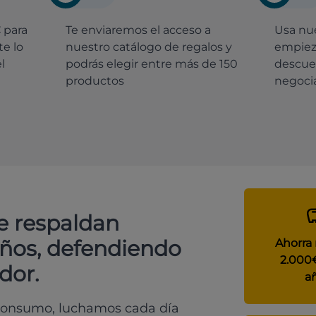
€
para
Te enviaremos el acceso a
Usa nue
e lo
nuestro catálogo de regalos y
empiez
l
podrás elegir entre más de 150
descue
productos
negocia
e respaldan
años, defendiendo
Ahorra
2.000
dor.
a
 consumo, luchamos cada día