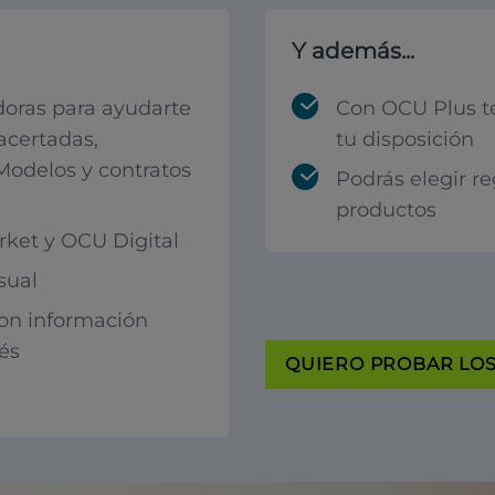
Y además...
oras para ayudarte
Con OCU Plus t
acertadas,
tu disposición
 Modelos y contratos
Podrás elegir r
productos
ket y OCU Digital
sual
con información
rés
QUIERO PROBAR LOS 