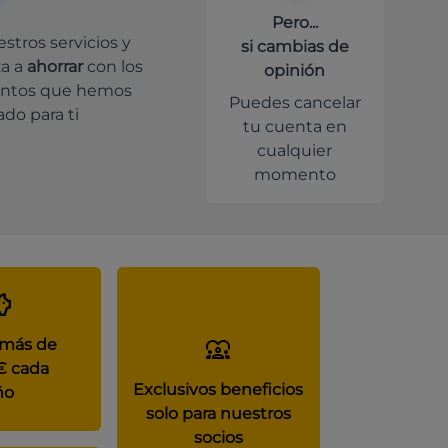
Pero...
stros servicios y
si cambias de
a a
ahorrar
con los
opinión
ntos que hemos
Puedes cancelar
do para ti
tu cuenta en
cualquier
momento
 más de
€ cada
Exclusivos beneficios
ño
solo para nuestros
socios