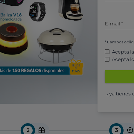
E-mail
*
* Campos oblig
Acepta l
Acepta l
¿ya tienes
2
3