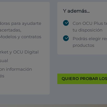
Y además...
oras para ayudarte
Con OCU Plus t
acertadas,
tu disposición
 Modelos y contratos
Podrás elegir r
productos
ket y OCU Digital
sual
con información
rés
QUIERO PROBAR LOS 