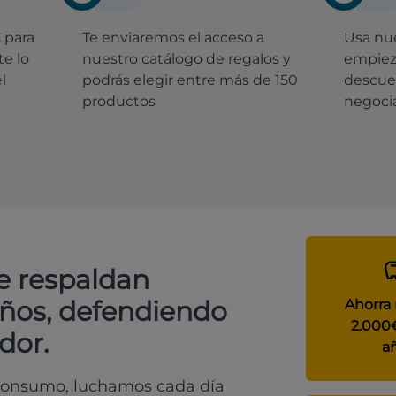
€
para
Te enviaremos el acceso a
Usa nue
e lo
nuestro catálogo de regalos y
empiez
l
podrás elegir entre más de 150
descue
productos
negocia
e respaldan
años, defendiendo
Ahorra
2.000
dor.
a
 consumo, luchamos cada día