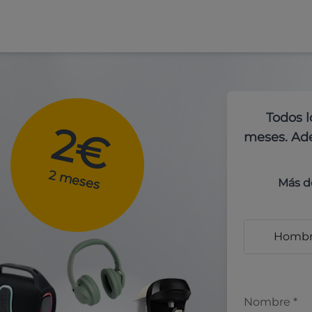
Todos l
2€
meses. Ade
2 meses
Más d
Homb
Nombre
*