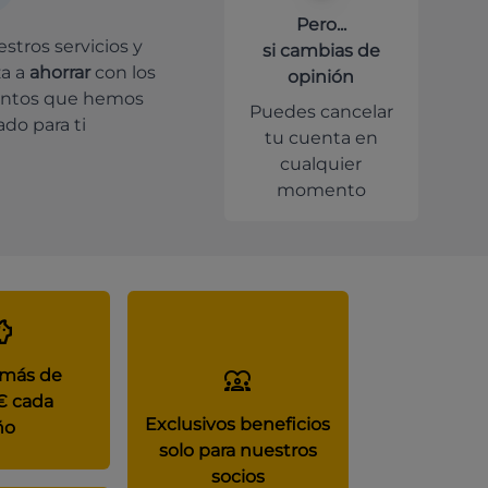
Pero...
stros servicios y
si cambias de
a a
ahorrar
con los
opinión
ntos que hemos
Puedes cancelar
do para ti
tu cuenta en
cualquier
momento
 más de
€ cada
Exclusivos beneficios
ño
solo para nuestros
socios