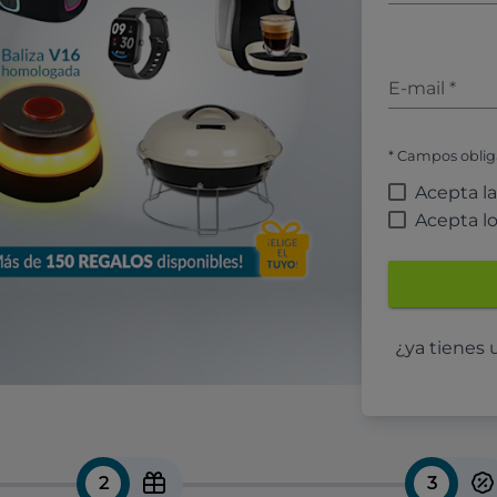
E-mail
*
* Campos oblig
Acepta l
Acepta l
¿ya tienes
2
3