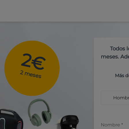
Todos l
2€
meses. Ade
2 meses
Más d
Homb
Nombre
*