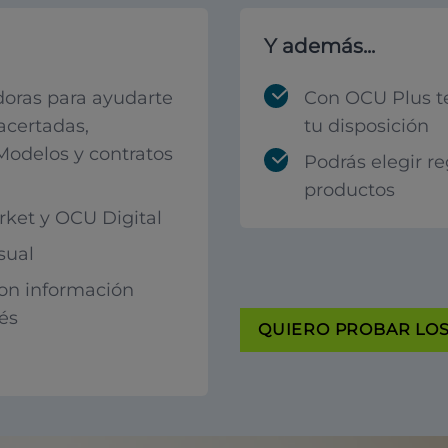
Y además...
oras para ayudarte
Con OCU Plus t
acertadas,
tu disposición
 Modelos y contratos
Podrás elegir r
productos
ket y OCU Digital
sual
con información
rés
QUIERO PROBAR LOS 