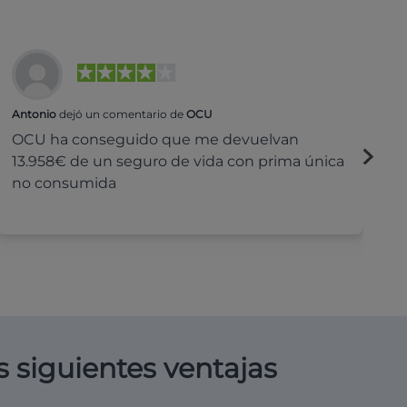
Antonio
dejó un comentario de
OCU
Na
OCU ha conseguido que me devuelvan
H
13.958€ de un seguro de vida con prima única
c
no consumida
s siguientes ventajas