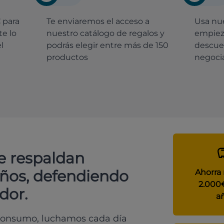
€
para
Te enviaremos el acceso a
Usa nue
e lo
nuestro catálogo de regalos y
empiez
l
podrás elegir entre más de 150
descue
productos
negocia
e respaldan
años, defendiendo
Ahorra
2.000
dor.
a
 consumo, luchamos cada día