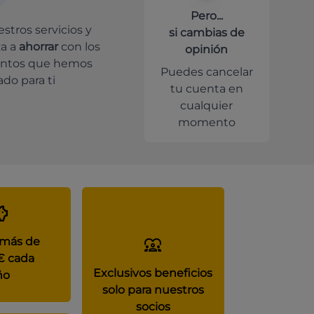
Pero...
stros servicios y
si cambias de
a a
ahorrar
con los
opinión
ntos que hemos
Puedes cancelar
do para ti
tu cuenta en
cualquier
momento
 más de
€ cada
Exclusivos beneficios
ño
solo para nuestros
socios