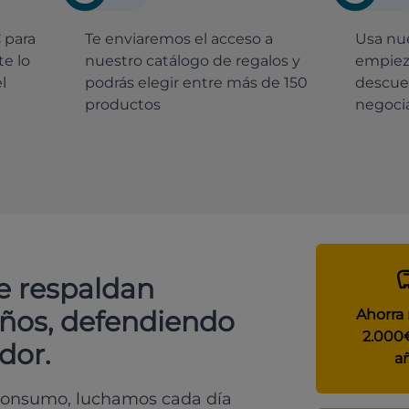
€
para
Te enviaremos el acceso a
Usa nue
e lo
nuestro catálogo de regalos y
empiez
l
podrás elegir entre más de 150
descue
productos
negocia
e respaldan
años, defendiendo
Ahorra
2.000
dor.
a
 consumo, luchamos cada día