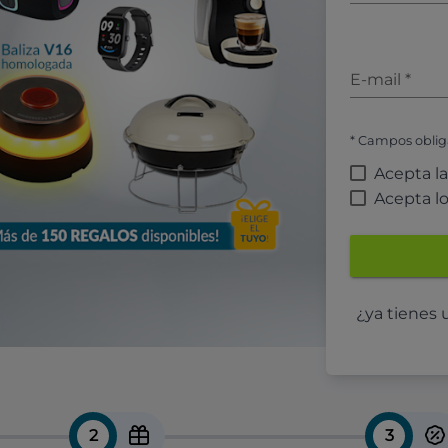
E-mail
*
* Campos oblig
Acepta l
Acepta l
¿ya tienes
2
3