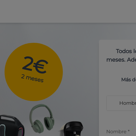
Todos l
2€
meses. Ade
2 meses
Más d
Homb
Nombre
*