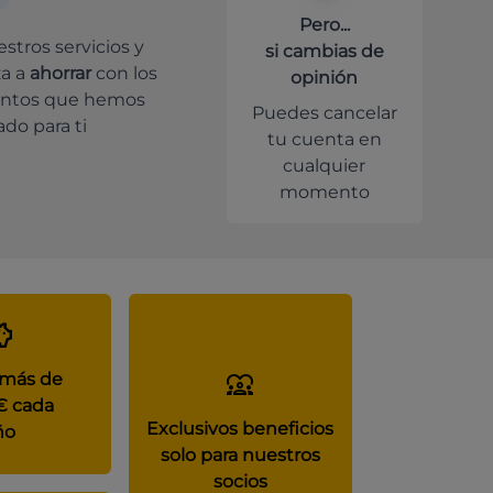
Pero...
stros servicios y
si cambias de
a a
ahorrar
con los
opinión
ntos que hemos
Puedes cancelar
do para ti
tu cuenta en
cualquier
momento
 más de
€ cada
Exclusivos beneficios
ño
solo para nuestros
socios