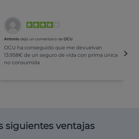
Antonio
dejó un comentario de
OCU
Na
OCU ha conseguido que me devuelvan
H
13.958€ de un seguro de vida con prima única
c
no consumida
s siguientes ventajas