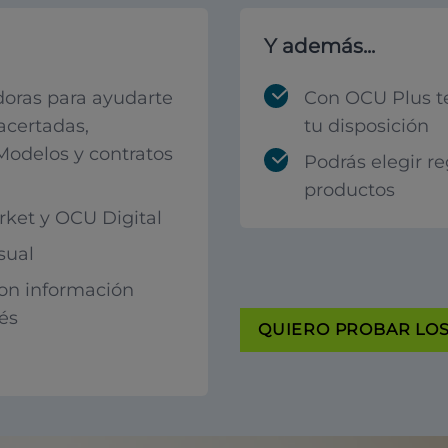
Y además...
oras para ayudarte
Con OCU Plus t
acertadas,
tu disposición
 Modelos y contratos
Podrás elegir r
productos
ket y OCU Digital
sual
con información
rés
QUIERO PROBAR LOS 