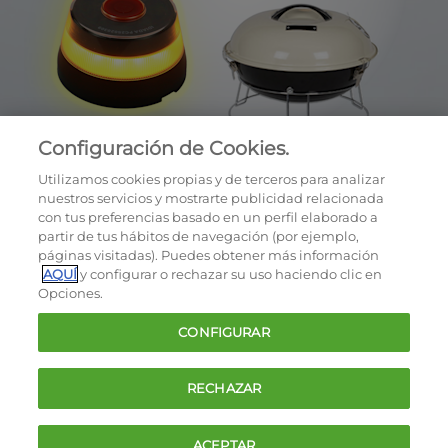
Configuración de Cookies.
Utilizamos cookies propias y de terceros para analizar
nuestros servicios y mostrarte publicidad relacionada
con tus preferencias basado en un perfil elaborado a
partir de tus hábitos de navegación (por ejemplo,
páginas visitadas). Puedes obtener más información
AQUÍ
y configurar o rechazar su uso haciendo clic en
OCU © 2026
Opciones.
Cookies
CONFIGURAR
Política de privacidad
Términos y condiciones de la oferta
RECHAZAR
Contacto
FAQ
ACEPTAR