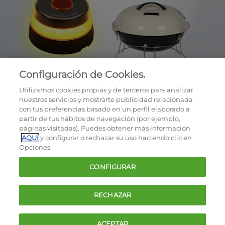
Configuración de Cookies.
Utilizamos cookies propias y de terceros para analizar
nuestros servicios y mostrarte publicidad relacionada
con tus preferencias basado en un perfil elaborado a
partir de tus hábitos de navegación (por ejemplo,
páginas visitadas). Puedes obtener más información
AQUÍ
y configurar o rechazar su uso haciendo clic en
OCU © 2026
Opciones.
Cookies
CONFIGURAR
Política de privacidad
Términos y condiciones de la oferta
RECHAZAR
Contacto
FAQ
ACEPTAR