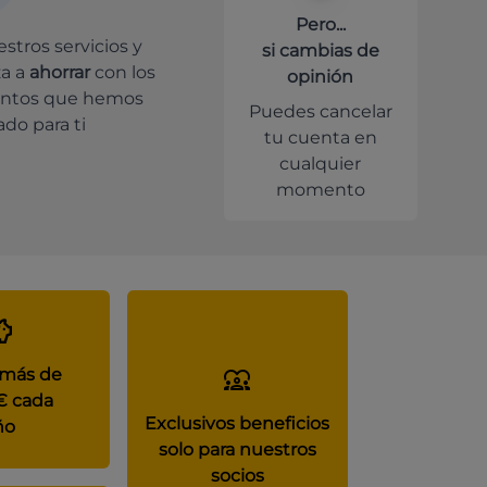
Pero...
stros servicios y
si cambias de
a a
ahorrar
con los
opinión
ntos que hemos
Puedes cancelar
do para ti
tu cuenta en
cualquier
momento
 más de
€ cada
Exclusivos beneficios
ño
solo para nuestros
socios