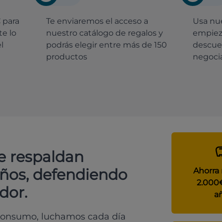
€
para
Te enviaremos el acceso a
Usa nue
e lo
nuestro catálogo de regalos y
empiez
l
podrás elegir entre más de 150
descue
productos
negocia
e respaldan
años, defendiendo
Ahorra
2.000
dor.
a
 consumo, luchamos cada día