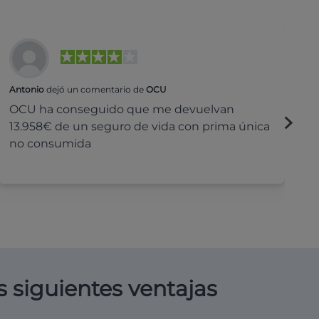
Antonio
dejó un comentario de
OCU
Na
OCU ha conseguido que me devuelvan
H
13.958€ de un seguro de vida con prima única
c
no consumida
s siguientes ventajas