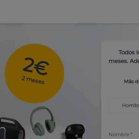
Todos l
2€
meses. Ade
2 meses
Más d
Homb
Nombre
*