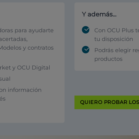
Y además...
oras para ayudarte
Con OCU Plus t
acertadas,
tu disposición
 Modelos y contratos
Podrás elegir r
productos
ket y OCU Digital
sual
con información
rés
QUIERO PROBAR LOS 