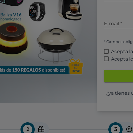
E-mail
*
* Campos oblig
Acepta l
Acepta l
¿ya tienes
2
3