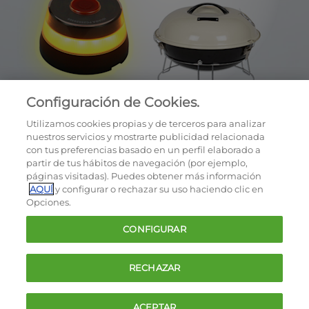
Configuración de Cookies.
Utilizamos cookies propias y de terceros para analizar
nuestros servicios y mostrarte publicidad relacionada
con tus preferencias basado en un perfil elaborado a
partir de tus hábitos de navegación (por ejemplo,
páginas visitadas). Puedes obtener más información
AQUÍ
y configurar o rechazar su uso haciendo clic en
OCU © 2026
Opciones.
Cookies
CONFIGURAR
Política de privacidad
Términos y condiciones de la oferta
RECHAZAR
Contacto
FAQ
ACEPTAR