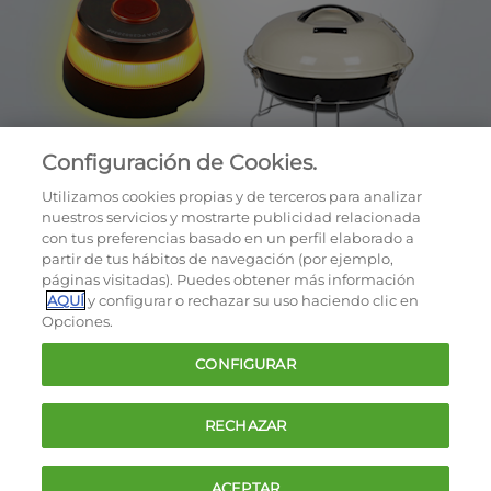
Configuración de Cookies.
Utilizamos cookies propias y de terceros para analizar
nuestros servicios y mostrarte publicidad relacionada
con tus preferencias basado en un perfil elaborado a
partir de tus hábitos de navegación (por ejemplo,
páginas visitadas). Puedes obtener más información
AQUÍ
y configurar o rechazar su uso haciendo clic en
OCU © 2026
Opciones.
Cookies
CONFIGURAR
Política de privacidad
Términos y condiciones de la oferta
RECHAZAR
Contacto
FAQ
ACEPTAR