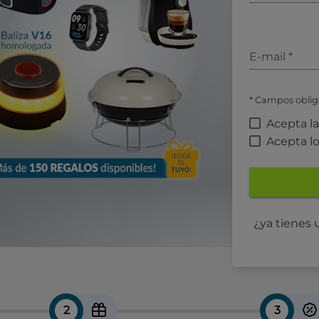
E-mail
*
* Campos oblig
Acepta l
Acepta l
¿ya tienes
2
3