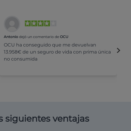
Antonio
dejó un comentario de
OCU
Na
OCU ha conseguido que me devuelvan
H
13.958€ de un seguro de vida con prima única
c
no consumida
s siguientes ventajas