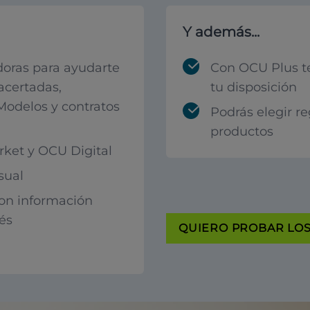
Y además...
oras para ayudarte
Con OCU Plus t
acertadas,
tu disposición
 Modelos y contratos
Podrás elegir r
productos
ket y OCU Digital
sual
con información
rés
QUIERO PROBAR LOS 