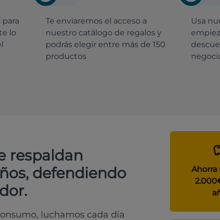
€
para
Te enviaremos el acceso a
Usa nue
e lo
nuestro catálogo de regalos y
empiez
l
podrás elegir entre más de 150
descue
productos
negocia
e respaldan
años, defendiendo
Ahorra
2.000
dor.
a
 consumo, luchamos cada día