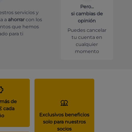
Pero...
stros servicios y
si cambias de
a a
ahorrar
con los
opinión
ntos que hemos
Puedes cancelar
do para ti
tu cuenta en
cualquier
momento
 más de
€ cada
Exclusivos beneficios
ño
solo para nuestros
socios