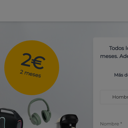
Todos l
2€
meses. Ade
2 meses
Más d
Homb
Nombre
*