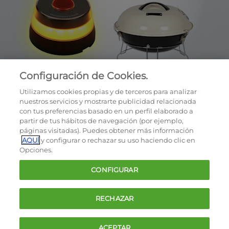
Configuración de Cookies.
Utilizamos cookies propias y de terceros para analizar
nuestros servicios y mostrarte publicidad relacionada
con tus preferencias basado en un perfil elaborado a
partir de tus hábitos de navegación (por ejemplo,
páginas visitadas). Puedes obtener más información
AQUÍ
y configurar o rechazar su uso haciendo clic en
OCU © 2026
Opciones.
Cookies
CONFIGURAR
Política de privacidad
Términos y condiciones de la oferta
RECHAZAR
Contacto
FAQ
ACEPTAR