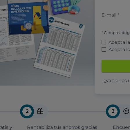
E-mail
*
* Campos oblig
Acepta l
Acepta l
¿ya tienes
2
3
atis y
Rentabiliza tus ahorros gracias
Encuent