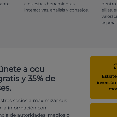
rante
a nuestras herramientas
dentro 
interactivas, análisis y consejos.
elijas, 
valorac
espera
 únete a ocu
gratis y 35% de
Estrate
inversión 
es.
mod
tros socios a maximizar sus
o la información con
ncia de autoridades, medios o