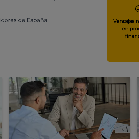
idores de España.
Ventajas 
en pro
finan