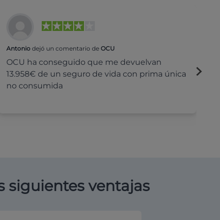
Antonio
dejó un comentario de
OCU
Na
OCU ha conseguido que me devuelvan
H
13.958€ de un seguro de vida con prima única
c
no consumida
s siguientes ventajas