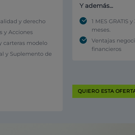
Y además...
calidad y derecho
1 MES GRATIS y 
meses.
 y Acciones
Ventajas negoc
 y carteras modelo
financieros
al y Suplemento de
QUIERO ESTA OFERTA