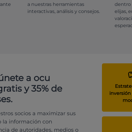
rante
a nuestras herramientas
dentro 
interactivas, análisis y consejos.
elijas, 
valorac
espera
 únete a ocu
gratis y 35% de
Estrate
inversión 
es.
mod
tros socios a maximizar sus
o la información con
ncia de autoridades, medios o