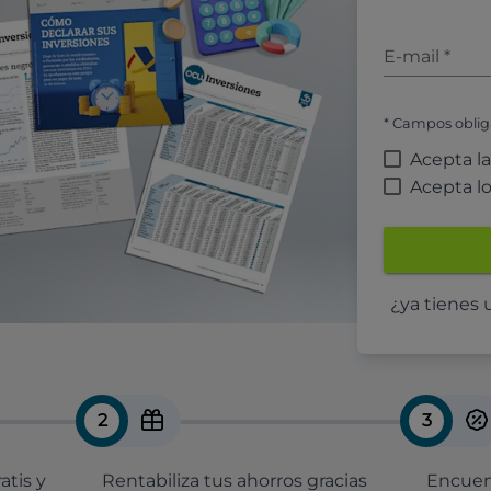
E-mail
*
* Campos oblig
Acepta l
Acepta l
¿ya tienes
2
3
atis y
Rentabiliza tus ahorros gracias
Encuent