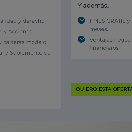
Y además...
calidad y derecho
1 MES GRATIS y 
meses.
 y Acciones
Ventajas negoc
 y carteras modelo
financieros
al y Suplemento de
QUIERO ESTA OFERTA