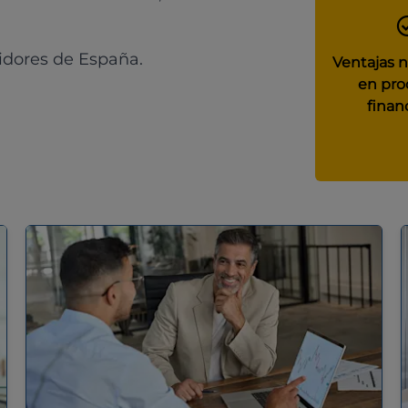
idores de España.
Ventajas 
en pro
finan