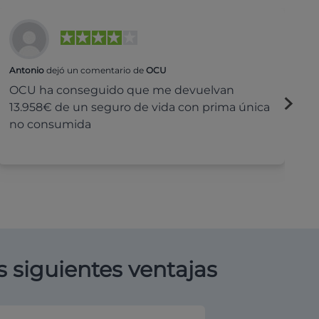
Antonio
dejó un comentario de
OCU
Na
OCU ha conseguido que me devuelvan
H
13.958€ de un seguro de vida con prima única
c
no consumida
s siguientes ventajas