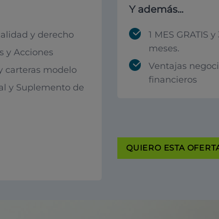
Y además...
calidad y derecho
1 MES GRATIS y 
meses.
 y Acciones
Ventajas negoc
 y carteras modelo
financieros
al y Suplemento de
QUIERO ESTA OFERTA