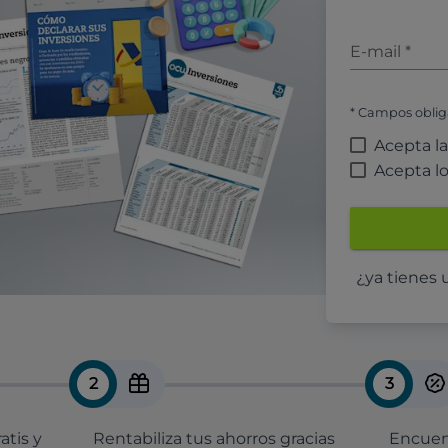
E-mail
*
* Campos oblig
Acepta l
Acepta l
¿ya tienes
2
3
atis y
Rentabiliza tus ahorros gracias
Encuent