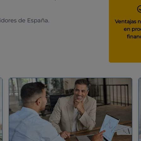
idores de España.
Ventajas 
en pro
finan