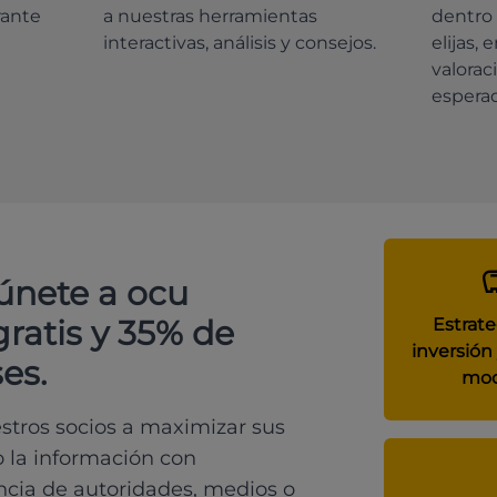
rante
a nuestras herramientas
dentro 
interactivas, análisis y consejos.
elijas, 
valorac
espera
 únete a ocu
gratis y 35% de
Estrate
inversión 
es.
mod
tros socios a maximizar sus
o la información con
ncia de autoridades, medios o