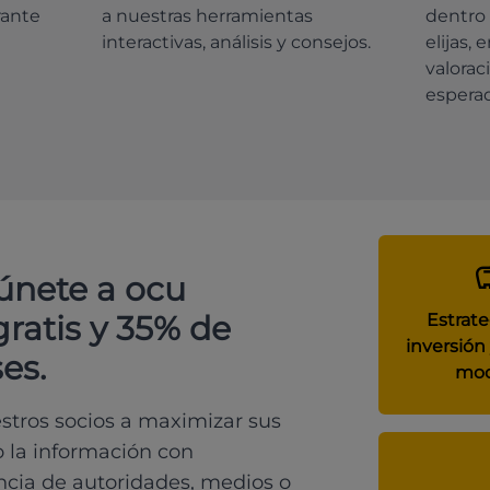
rante
a nuestras herramientas
dentro 
interactivas, análisis y consejos.
elijas, 
valorac
espera
 únete a ocu
gratis y 35% de
Estrate
inversión 
es.
mod
tros socios a maximizar sus
o la información con
ncia de autoridades, medios o