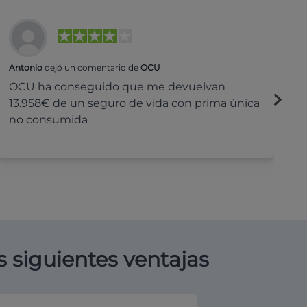
Antonio
dejó un comentario de
OCU
Na
OCU ha conseguido que me devuelvan
H
13.958€ de un seguro de vida con prima única
c
no consumida
s siguientes ventajas