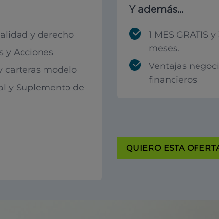
Y además...
calidad y derecho
1 MES GRATIS y 
meses.
 y Acciones
Ventajas negoc
 y carteras modelo
financieros
al y Suplemento de
QUIERO ESTA OFERTA