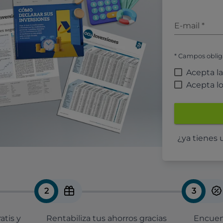
E-mail
*
* Campos oblig
Acepta l
Acepta l
¿ya tienes
2
3
atis y
Rentabiliza tus ahorros gracias
Encuent