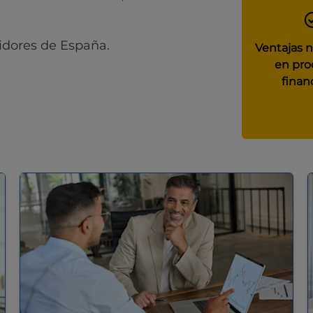
idores de España.
Ventajas 
en pro
finan