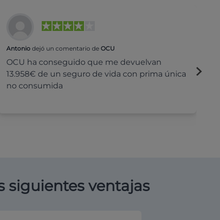
Antonio
dejó un comentario de
OCU
Na
OCU ha conseguido que me devuelvan
H
13.958€ de un seguro de vida con prima única
c
no consumida
s siguientes ventajas