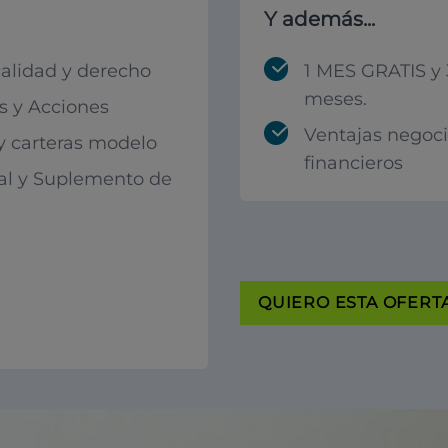
Y además...
calidad y derecho
1 MES GRATIS y 
meses.
 y Acciones
Ventajas negoc
 y carteras modelo
financieros
al y Suplemento de
QUIERO ESTA OFERTA