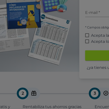
E-mail
*
* Campos oblig
Acepta l
Acepta l
¿ya tienes
2
3
atis y
Rentabiliza tus ahorros gracias
Encuent