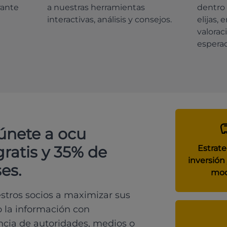
rante
a nuestras herramientas
dentro 
interactivas, análisis y consejos.
elijas, 
valorac
espera
 únete a ocu
gratis y 35% de
Estrate
inversión 
es.
mod
tros socios a maximizar sus
o la información con
ncia de autoridades, medios o