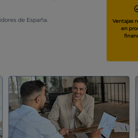
idores de España.
Ventajas 
en pro
finan