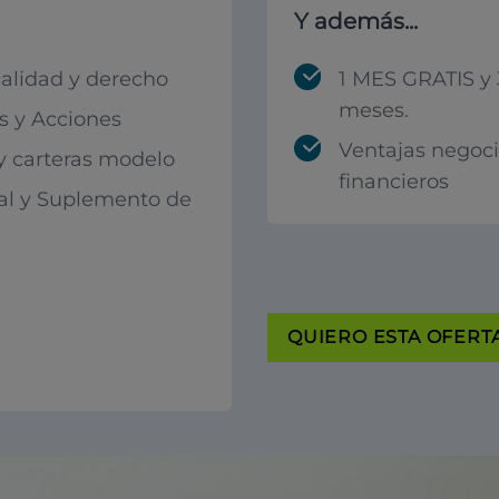
Y además...
calidad y derecho
1 MES GRATIS y 
meses.
 y Acciones
Ventajas negoc
 y carteras modelo
financieros
al y Suplemento de
QUIERO ESTA OFERTA