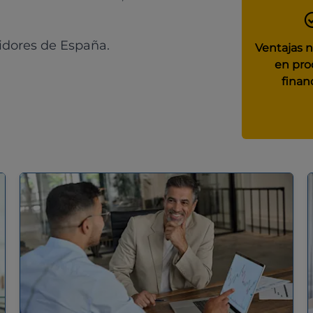
idores de España.
Ventajas 
en pro
finan