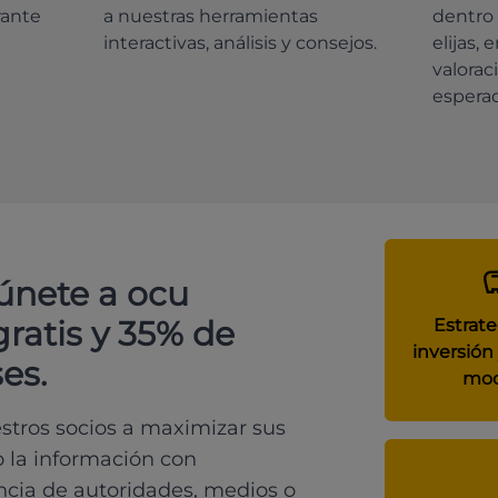
rante
a nuestras herramientas
dentro 
interactivas, análisis y consejos.
elijas, 
valorac
espera
 únete a ocu
gratis y 35% de
Estrate
inversión 
es.
mod
tros socios a maximizar sus
o la información con
ncia de autoridades, medios o