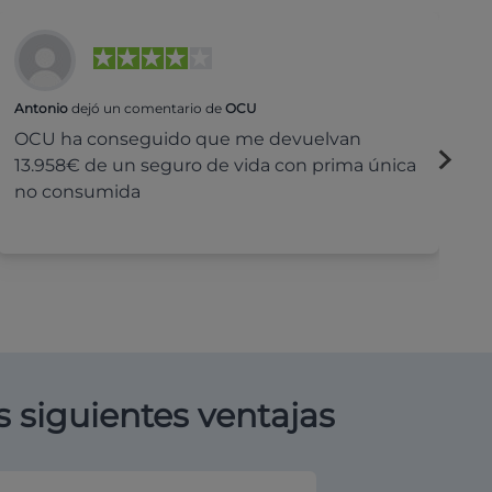
Antonio
dejó un comentario de
OCU
Na
OCU ha conseguido que me devuelvan
H
13.958€ de un seguro de vida con prima única
c
no consumida
s siguientes ventajas