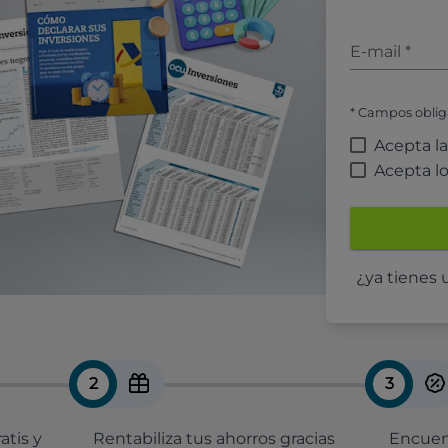
E-mail
*
* Campos oblig
Acepta l
Acepta l
¿ya tienes
2
3
atis y
Rentabiliza tus ahorros gracias
Encuent