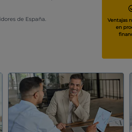
idores de España.
Ventajas 
en pro
finan