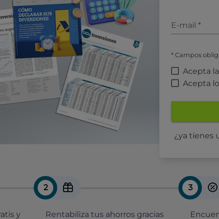
E-mail
*
* Campos oblig
Acepta l
Acepta l
¿ya tienes
2
3
atis y
Rentabiliza tus ahorros gracias
Encuent