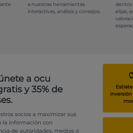
rante
a nuestras herramientas
dentro 
interactivas, análisis y consejos.
elijas, 
valorac
espera
 únete a ocu
gratis y 35% de
Estrate
inversión 
es.
mod
tros socios a maximizar sus
o la información con
ncia de autoridades, medios o