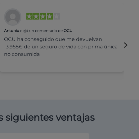
Antonio
dejó un comentario de
OCU
Na
OCU ha conseguido que me devuelvan
H
13.958€ de un seguro de vida con prima única
c
no consumida
s siguientes ventajas