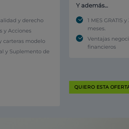
Y además...
calidad y derecho
1 MES GRATIS y 
meses.
 y Acciones
Ventajas negoc
 y carteras modelo
financieros
al y Suplemento de
QUIERO ESTA OFERTA