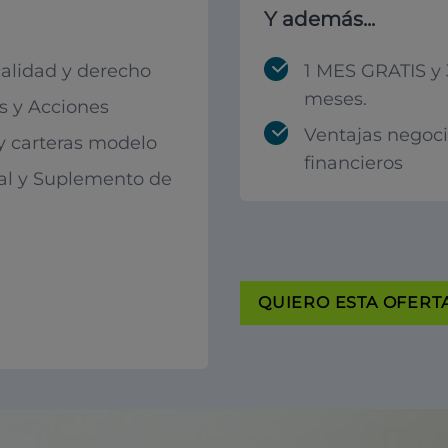
Y además...
calidad y derecho
1 MES GRATIS y 
meses.
 y Acciones
Ventajas negoc
 y carteras modelo
financieros
al y Suplemento de
QUIERO ESTA OFERTA