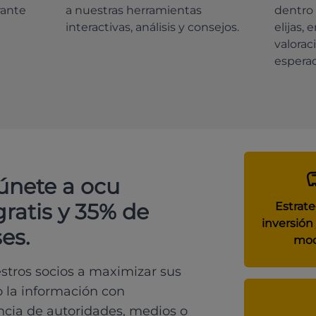
rante
a nuestras herramientas
dentro 
interactivas, análisis y consejos.
elijas, 
valorac
espera
 únete a ocu
gratis y 35% de
Estrate
inversión 
es.
mod
tros socios a maximizar sus
o la información con
ncia de autoridades, medios o