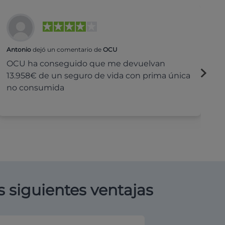
Antonio
dejó un comentario de
OCU
Na
OCU ha conseguido que me devuelvan
H
13.958€ de un seguro de vida con prima única
c
no consumida
s siguientes ventajas