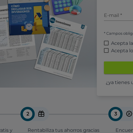
E-mail
*
* Campos oblig
Acepta l
Acepta l
¿ya tienes
2
3
atis y
Rentabiliza tus ahorros gracias
Encuent