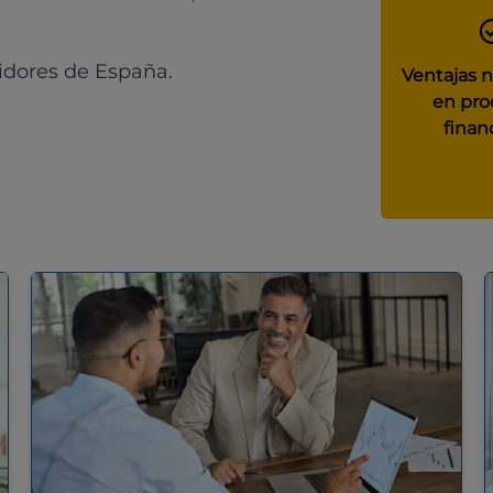
idores de España.
Ventajas 
en pro
finan