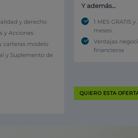
Y además...
calidad y derecho
1 MES GRATIS y 
meses.
 y Acciones
Ventajas negoc
 y carteras modelo
financieros
al y Suplemento de
QUIERO ESTA OFERTA