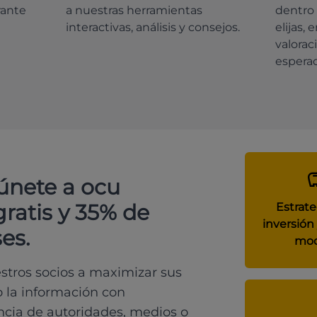
rante
a nuestras herramientas
dentro 
interactivas, análisis y consejos.
elijas, 
valorac
espera
 únete a ocu
gratis y 35% de
Estrate
inversión 
es.
mod
tros socios a maximizar sus
o la información con
ncia de autoridades, medios o