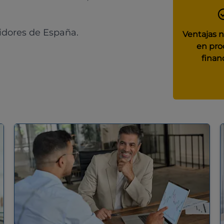
idores de España.
Ventajas 
en pro
finan