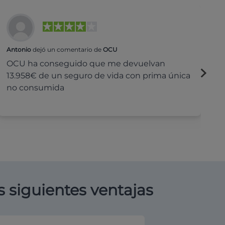
Antonio
dejó un comentario de
OCU
Na
OCU ha conseguido que me devuelvan
H
13.958€ de un seguro de vida con prima única
c
no consumida
s siguientes ventajas