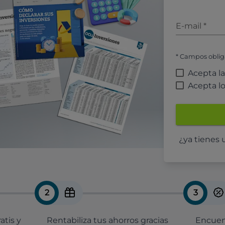
E-mail
*
* Campos oblig
Acepta l
Acepta l
¿ya tienes
2
3
atis y
Rentabiliza tus ahorros gracias
Encuent