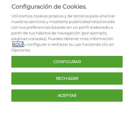
gratis y solo 17,00 €/mes
Configuración de Cookies.
durante el primer año!
Utilizamos cookies propias y de terceros para analizar
nuestros servicios y mostrarte publicidad relacionada
con tus preferencias basado en un perfil elaborado a
partir de tus hábitos de navegación (por ejemplo,
páginas visitadas). Puedes obtener más información
AQUÍ
y configurar o rechazar su uso haciendo clic en
Opciones.
CONFIGURAR
RECHAZAR
ACEPTAR
APROVECHAR ESTA OFERTA