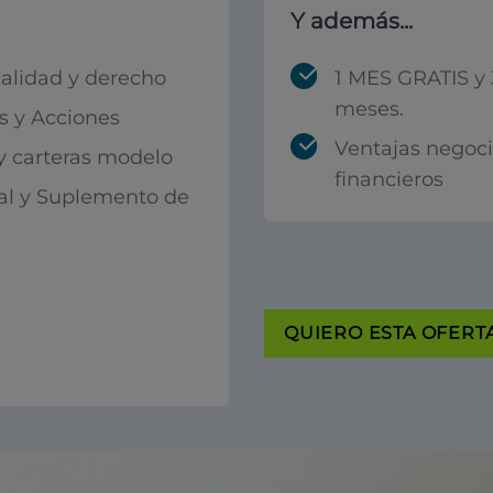
Y además...
calidad y derecho
1 MES GRATIS y 
meses.
 y Acciones
Ventajas negoc
 y carteras modelo
financieros
al y Suplemento de
QUIERO ESTA OFERTA