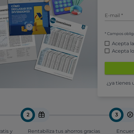
E-mail
*
* Campos oblig
Acepta l
Acepta l
¿ya tienes
2
3
atis y
Rentabiliza tus ahorros gracias
Encuent