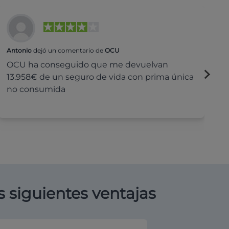
Antonio
dejó un comentario de
OCU
Na
OCU ha conseguido que me devuelvan
H
13.958€ de un seguro de vida con prima única
c
no consumida
s siguientes ventajas