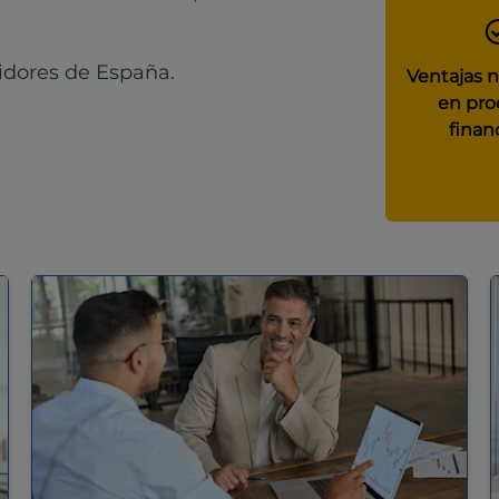
idores de España.
Ventajas 
en pro
finan