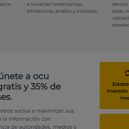
rante
a nuestras herramientas
dentro 
interactivas, análisis y consejos.
elijas, 
valorac
espera
 únete a ocu
gratis y 35% de
Estrate
inversión 
es.
mod
tros socios a maximizar sus
o la información con
ncia de autoridades, medios o