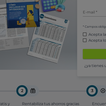
E-mail
*
* Campos oblig
Acepta l
Acepta l
¿ya tienes
2
3
atis y
Rentabiliza tus ahorros gracias
Encuent