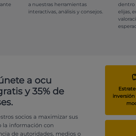
rante
a nuestras herramientas
dentro 
interactivas, análisis y consejos.
elijas, 
valorac
espera
 únete a ocu
gratis y 35% de
Estrate
inversión 
es.
mod
tros socios a maximizar sus
o la información con
ncia de autoridades, medios o