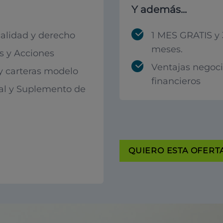
Y además...
calidad y derecho
1 MES GRATIS y 
meses.
 y Acciones
Ventajas negoc
 y carteras modelo
financieros
al y Suplemento de
QUIERO ESTA OFERTA