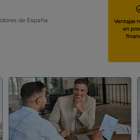
idores de España.
Ventajas 
en pro
finan