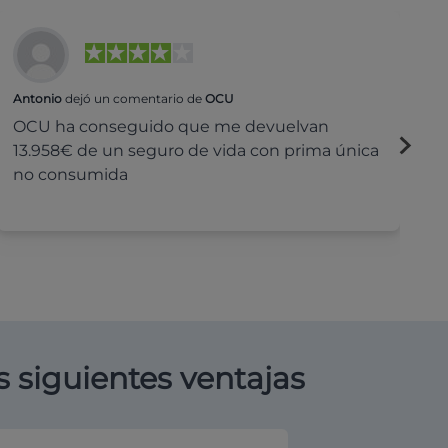
Antonio
dejó un comentario de
OCU
Na
OCU ha conseguido que me devuelvan
H
13.958€ de un seguro de vida con prima única
c
no consumida
s siguientes ventajas