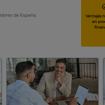
idores de España.
Ventajas 
en pro
finan