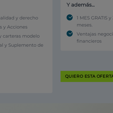
Y además...
calidad y derecho
1 MES GRATIS y 
meses.
 y Acciones
Ventajas negoc
 y carteras modelo
financieros
al y Suplemento de
QUIERO ESTA OFERTA