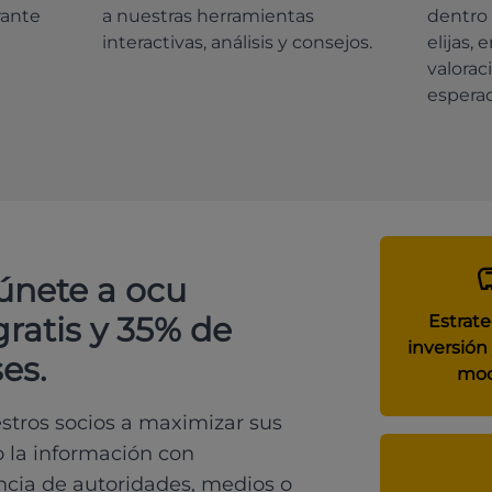
rante
a nuestras herramientas
dentro 
interactivas, análisis y consejos.
elijas, 
valorac
espera
 únete a ocu
gratis y 35% de
Estrate
inversión 
es.
mod
tros socios a maximizar sus
o la información con
ncia de autoridades, medios o