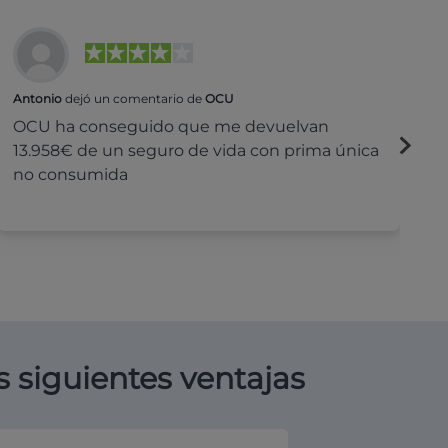
Antonio
dejó un comentario de
OCU
Na
OCU ha conseguido que me devuelvan
H
13.958€ de un seguro de vida con prima única
c
no consumida
s siguientes ventajas