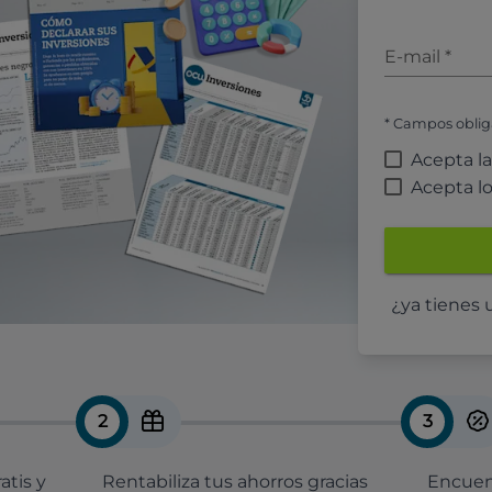
E-mail
*
* Campos oblig
Acepta l
Acepta l
¿ya tienes
2
3
atis y
Rentabiliza tus ahorros gracias
Encuent