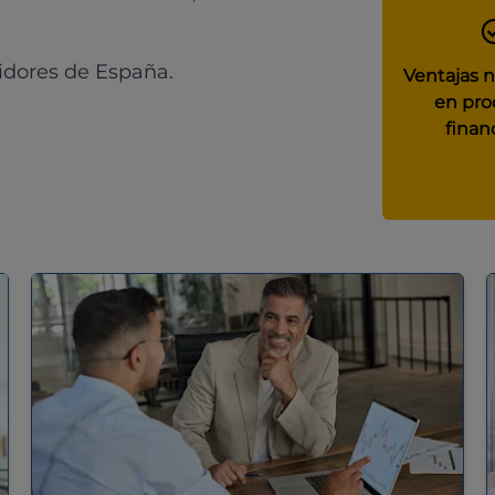
idores de España.
Ventajas 
en pro
finan