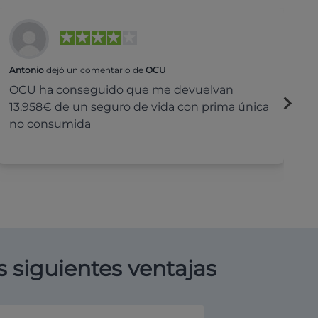
Antonio
dejó un comentario de
OCU
Na
OCU ha conseguido que me devuelvan
H
13.958€ de un seguro de vida con prima única
c
no consumida
s siguientes ventajas