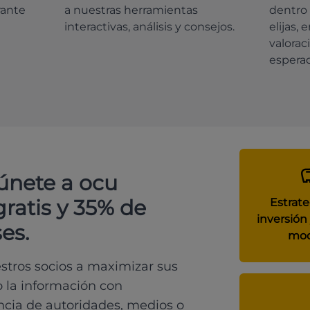
rante
a nuestras herramientas
dentro 
interactivas, análisis y consejos.
elijas, 
valorac
espera
 únete a ocu
gratis y 35% de
Estrate
inversión 
es.
mod
tros socios a maximizar sus
o la información con
ncia de autoridades, medios o