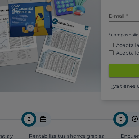
E-mail
*
* Campos oblig
Acepta l
Acepta l
¿ya tienes
2
3
atis y
Rentabiliza tus ahorros gracias
Encuent