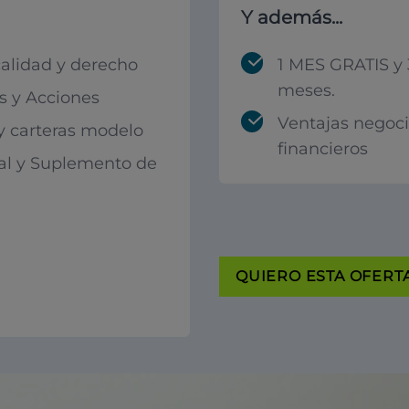
Y además...
calidad y derecho
1 MES GRATIS y 
meses.
 y Acciones
Ventajas negoc
 y carteras modelo
financieros
al y Suplemento de
QUIERO ESTA OFERTA