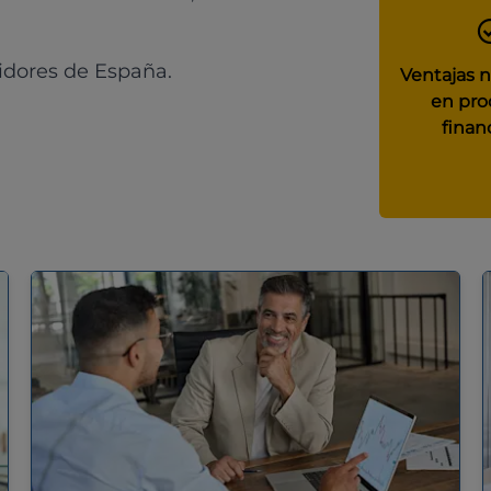
idores de España.
Ventajas 
en pro
finan