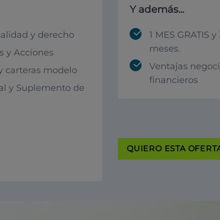
Y además...
calidad y derecho
1 MES GRATIS y 
meses.
 y Acciones
Ventajas negoc
 y carteras modelo
financieros
al y Suplemento de
QUIERO ESTA OFERTA