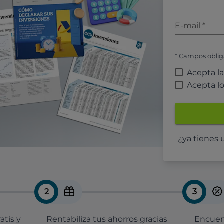
E-mail
*
* Campos oblig
Acepta l
Acepta l
¿ya tienes
2
3
atis y
Rentabiliza tus ahorros gracias
Encuent