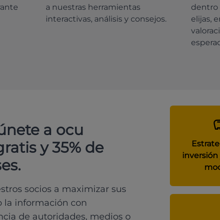
rante
a nuestras herramientas
dentro 
interactivas, análisis y consejos.
elijas, 
valorac
espera
 únete a ocu
gratis y 35% de
Estrate
inversión 
es.
mod
tros socios a maximizar sus
o la información con
ncia de autoridades, medios o