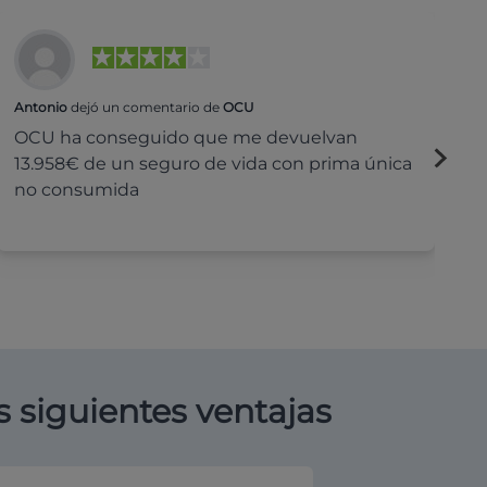
Antonio
dejó un comentario de
OCU
Na
OCU ha conseguido que me devuelvan
H
13.958€ de un seguro de vida con prima única
c
no consumida
s siguientes ventajas