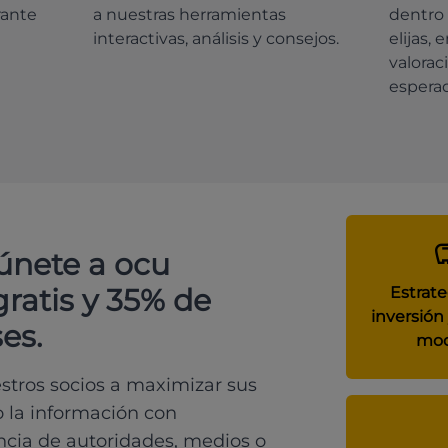
rante
a nuestras herramientas
dentro 
interactivas, análisis y consejos.
elijas, 
valorac
espera
 únete a ocu
gratis y 35% de
Estrate
inversión 
es.
mod
tros socios a maximizar sus
o la información con
ncia de autoridades, medios o