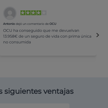
Antonio
dejó un comentario de
OCU
Na
OCU ha conseguido que me devuelvan
H
13.958€ de un seguro de vida con prima única
c
no consumida
s siguientes ventajas