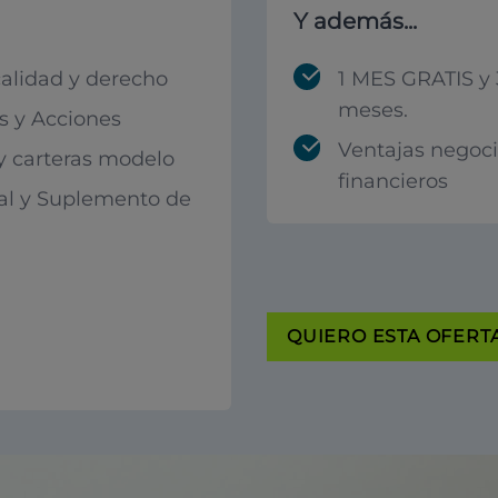
Y además...
calidad y derecho
1 MES GRATIS y 
meses.
 y Acciones
Ventajas negoc
 y carteras modelo
financieros
al y Suplemento de
QUIERO ESTA OFERTA