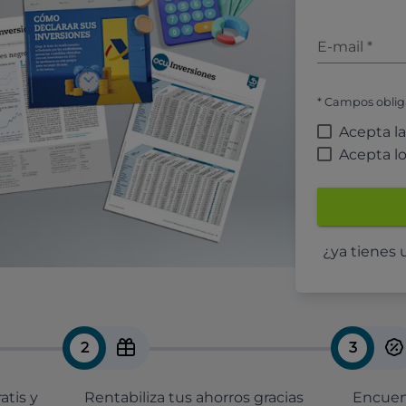
E-mail
*
* Campos oblig
Acepta l
Acepta l
¿ya tienes
2
3
atis y
Rentabiliza tus ahorros gracias
Encuent