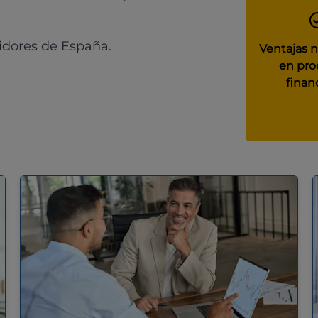
idores de España.
Ventajas 
en pro
finan