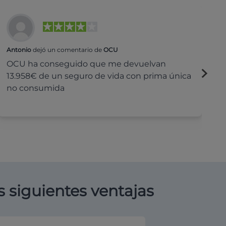
Antonio
dejó un comentario de
OCU
Na
OCU ha conseguido que me devuelvan
H
13.958€ de un seguro de vida con prima única
c
no consumida
s siguientes ventajas