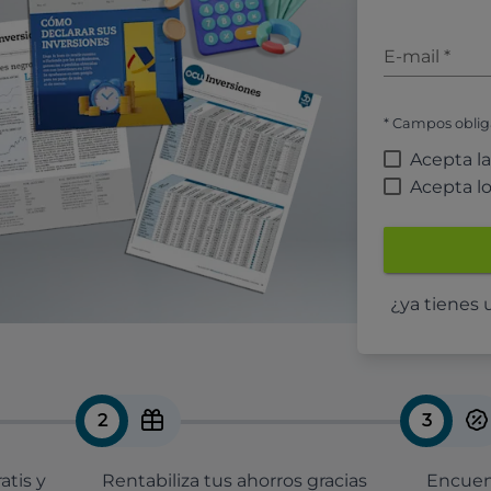
E-mail
*
* Campos oblig
Acepta l
Acepta l
¿ya tienes
2
3
atis y
Rentabiliza tus ahorros gracias
Encuent