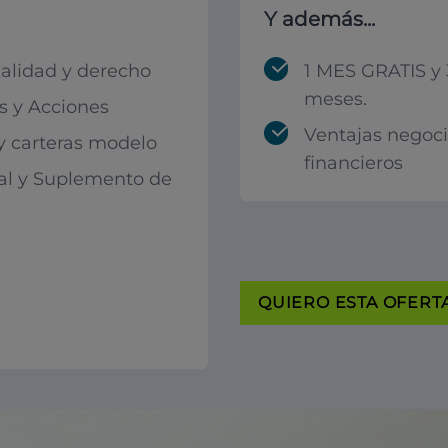
Y además...
calidad y derecho
1 MES GRATIS y 
meses.
 y Acciones
Ventajas negoc
 y carteras modelo
financieros
al y Suplemento de
QUIERO ESTA OFERTA