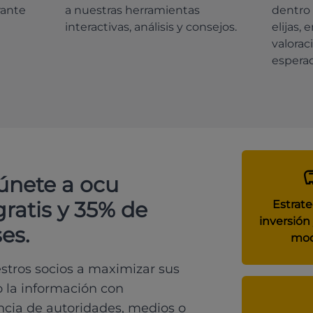
rante
a nuestras herramientas
dentro 
interactivas, análisis y consejos.
elijas, 
valorac
espera
 únete a ocu
gratis y 35% de
Estrate
inversión 
es.
mod
tros socios a maximizar sus
o la información con
ncia de autoridades, medios o