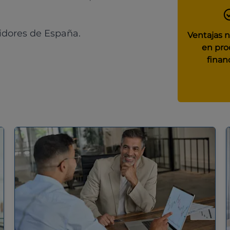
idores de España.
Ventajas 
en pro
finan